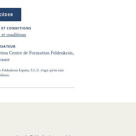
CÉDER
 ET CONDITIONS
et conditions
ISATEUR
tion Centre de Formation Feldenkrais,
rance
o Feldenkrais España, S.L.U. n'agit qu'en tant
diaire.