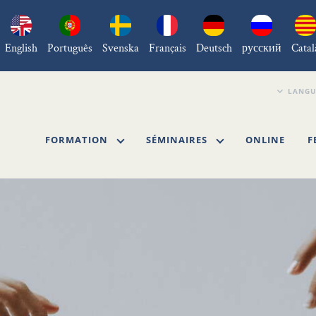
English
Português
Svenska
Français
Deutsch
русский
Catal
FORMATION
SÉMINAIRES
ONLINE
F