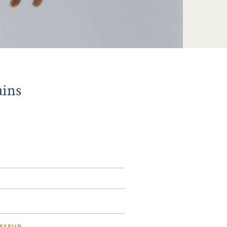
ains
SSEUR