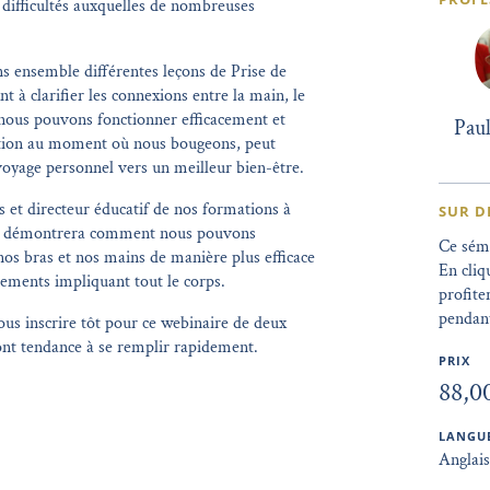
s difficultés auxquelles de nombreuses
ns ensemble différentes leçons de Prise de
 à clarifier les connexions entre la main, le
 nous pouvons fonctionner efficacement et
Pau
tion au moment où nous bougeons, peut
voyage personnel vers un meilleur bien-être.
s et directeur éducatif de nos formations à
SUR 
m, démontrera comment nous pouvons
Ce sémi
os bras et nos mains de manière plus efficace
En cli
vements impliquant tout le corps.
profite
pendant
 inscrire tôt pour ce webinaire de deux
ont tendance à se remplir rapidement.
PRIX
88,0
LANGUE
Anglais