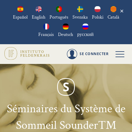
×
Español
English
Português
Svenska
Polski
Català
Français
Deutsch
русский
SE CONNECTER
Séminaires du Système de
Sommeil Sounder™