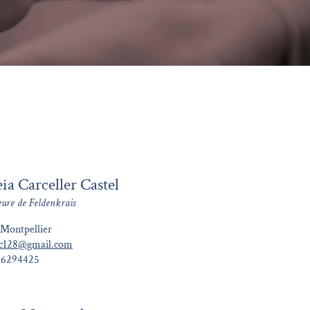
ia Carceller Castel
eure de Feldenkrais
Montpellier
ac128@gmail.com
46294425