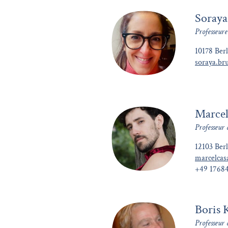
Soraya
Professeure
10178 Berl
soraya.b
Marcel
Professeur
12103 Berl
marcelca
+49 1768
Boris 
Professeur 