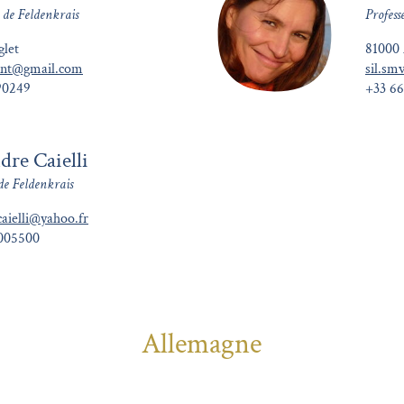
 de Feldenkrais
Profess
let
81000 
ent@gmail.com
sil.s
90249
+33 6
dre Caielli
de Feldenkrais
caielli@yahoo.fr
005500
Allemagne