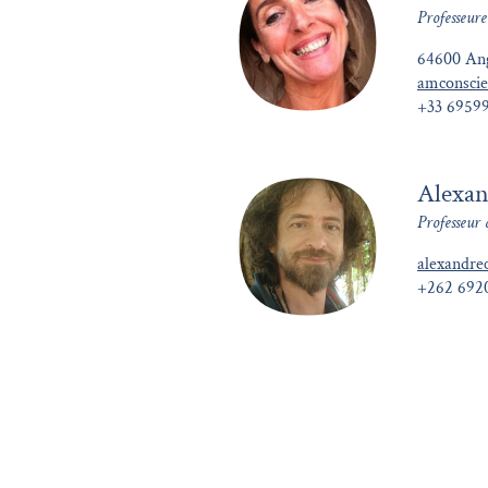
Professeure
64600 Ang
amconsci
+33 6959
Alexan
Professeur 
alexandre
+262 692