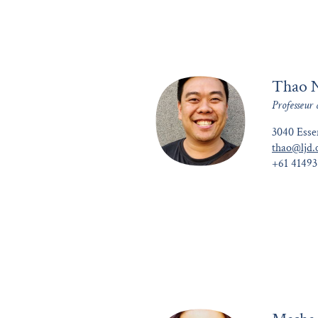
Thao 
Professeur 
3040 Ess
thao@ljd.
+61 4149