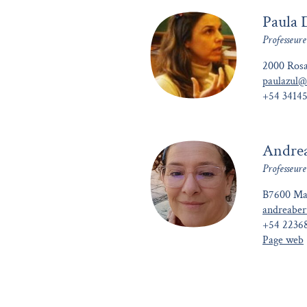
Paula 
Professeure
2000 Rosa
paulazul
+54 3414
Andrea
Professeur
B7600 Mar
andreaber
+54 2236
Page web