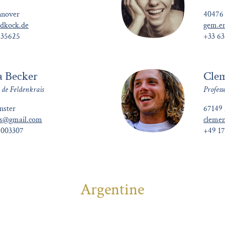
nnover
40476 
dkock.de
gem.e
635625
+33 6
a Becker
Clem
 de Feldenkrais
Profess
nster
67149
.s@gmail.com
clemen
7003307
+49 1
Argentine