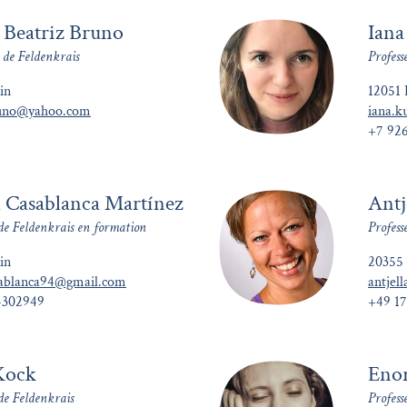
 Beatriz Bruno
Iana
 de Feldenkrais
Profess
in
12051 
runo@yahoo.com
iana.k
+7 92
 Casablanca Martínez
Antj
 de Feldenkrais en formation
Profess
in
20355
sablanca94@gmail.com
antjel
4302949
+49 1
Kock
Eno
de Feldenkrais
Profess