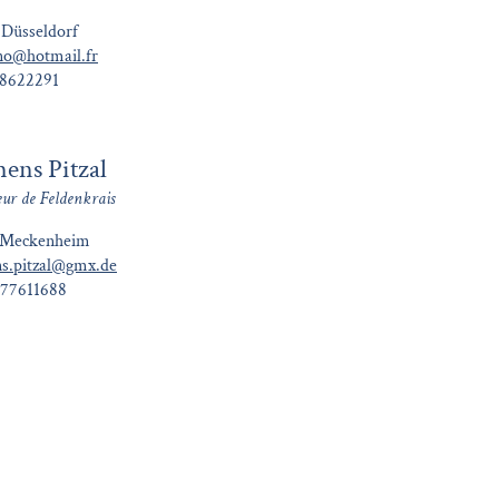
Düsseldorf
no@hotmail.fr
38622291
ens Pitzal
eur de Feldenkrais
 Meckenheim
s.pitzal@gmx.de
777611688