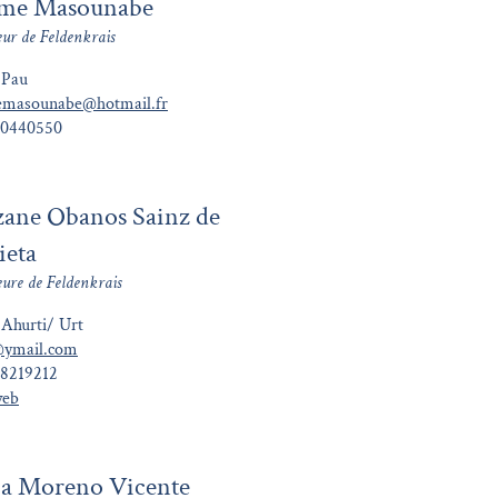
ôme Masounabe
eur de Feldenkrais
 Pau
emasounabe@hotmail.fr
60440550
zane Obanos Sainz de
ieta
eure de Feldenkrais
Ahurti/ Urt
@ymail.com
28219212
web
ia Moreno Vicente