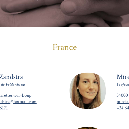
France
Zandstra
Mire
 de Feldenkrais
Profess
rrettes-sur-Loup
34000 
ndstra@hotmail.com
mirei
6171
+34 6