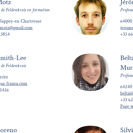
Motz
Jér
e de Feldenkrais en formation
Profess
Sappey-en-Chartreuse
64000
e.motz@gmail.com
jerom
23854
+33 6
Smith-Lee
Belt
 de Feldenkrais
Mur
Profess
ritz
gua-franca.com
64240 
41426
beltzi
+33 6
Page 
oreno
Silv