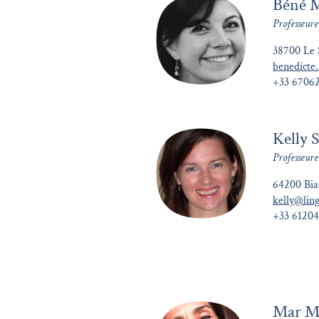
Béné 
Professeur
38700 Le 
benedict
+33 6706
Kelly 
Professeure
64200 Biar
kelly@lin
+33 6120
Mar M