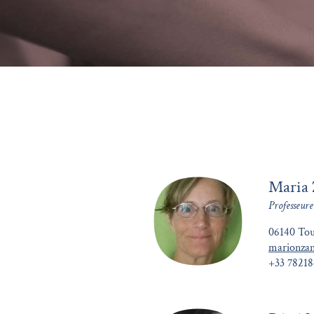
Maria 
Professeure
06140 Tou
marionza
+33 78218