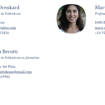
Drenkard
Mar
 de Feldenkrais
Profess
rio
8400 B
@yahoo.com
maru-
515826
+54 9
 Berutti
e de Feldenkrais en formation
 del Plata
uttidanza@gmail.com
859903