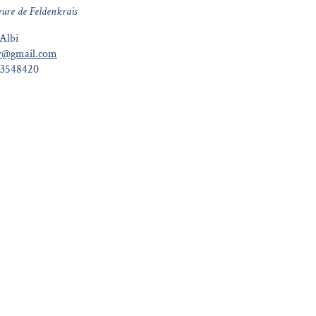
eure de Feldenkrais
Albi
mv@gmail.com
63548420