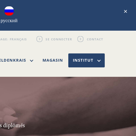
×
русский
SE CONNECTER
CONTACT
ELDENKRAIS
MAGASIN
INSTITUT
is diplômés