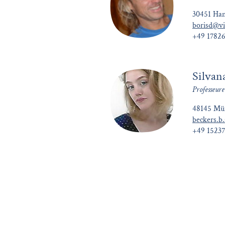
30451 Ha
borisd@vi
+49 1782
Silvan
Professeure
48145 Mü
beckers.b
+49 1523