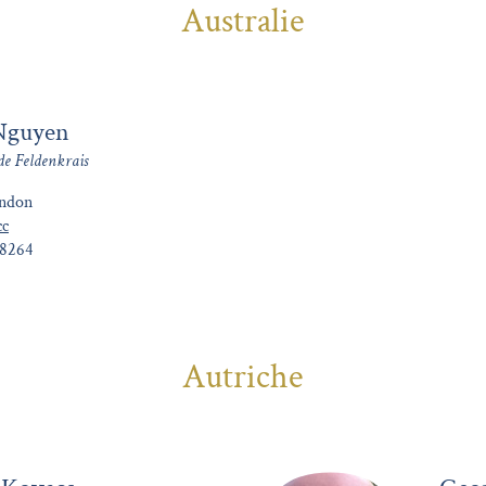
Australie
Nguyen
de Feldenkrais
endon
cc
38264
Autriche