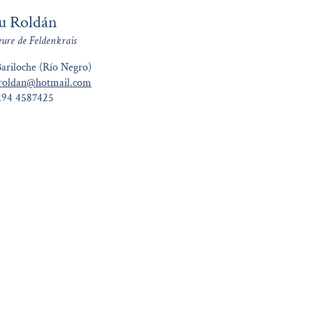
u Roldán
eure de Feldenkrais
ariloche (Río Negro)
roldan@hotmail.com
294 4587425