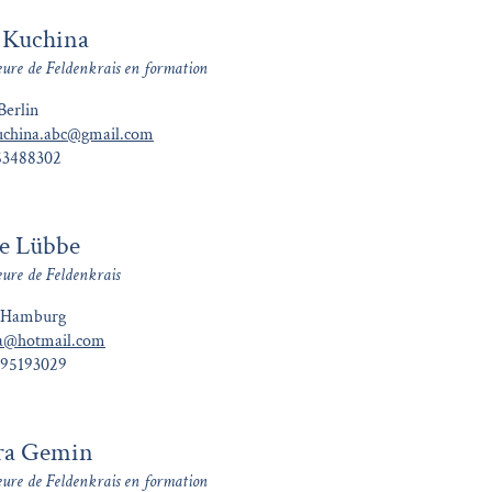
 Kuchina
eure de Feldenkrais en formation
Berlin
uchina.abc@gmail.com
63488302
e Lübbe
eure de Feldenkrais
 Hamburg
la@hotmail.com
795193029
ra Gemin
eure de Feldenkrais en formation