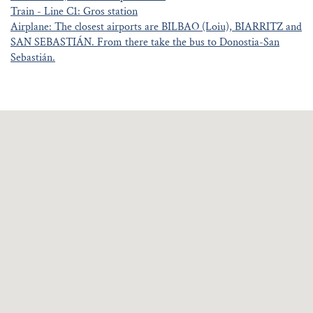
Train - Line C1: Gros station
Airplane: The closest airports are BILBAO (Loiu), BIARRITZ and
SAN SEBASTIÁN. From there take the bus to Donostia-San
Sebastián.