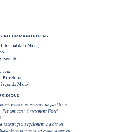
ES RECOMMANDATIONS
t Informatikon Málaga
so
y Rentals
g.com
a Barcelona
(Segunda Mano)
JURIDIQUE
ation fournie ici pourrait ne pas être à
uillez contacter directement l'hôtel
.
us encourageons également à aider les
tudiants en proposant un espace si vous en