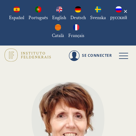
×
Español
Português
English
Deutsch
Svenska
русский
Català
Français
SE CONNECTER