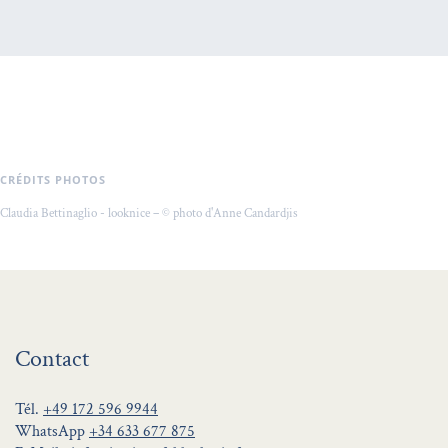
CRÉDITS PHOTOS
Claudia Bettinaglio - looknice – © photo d'Anne Candardjis
Contact
Tél.
+49 172 596 9944
WhatsApp
+34 633 677 875