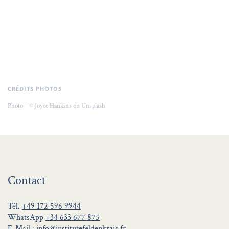
CRÉDITS PHOTOS
Photo – © Joyce Hankins on Unsplash
Contact
Tél.
+49 172 596 9944
WhatsApp
+34 633 677 875
E-Mail :
info@institutefeldenkrais.fr